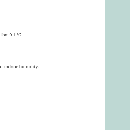
ion: 0.1 °C
d indoor humidity.
interface, and it could upload data even if the
rval sets as 15 minutes, it could be used above one
ture and indoor humidity
 the indoor/outdoor temperature and indoor
~ +158°F)