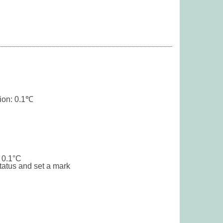
ion: 0.1℃
℃/1.8℉
ttery
o 0.1°C
status and set a mark
able)
C