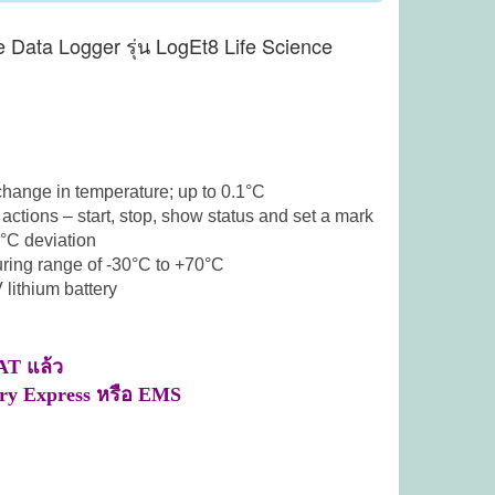
re Data Logger รุ่น LogEt8 Life Science
change in temperature; up to 0.1°C
 actions – start, stop, show status and set a mark
3°C deviation
ring range of -30°C to +70°C
 lithium battery
AT แล้ว
rry Express หรือ EMS