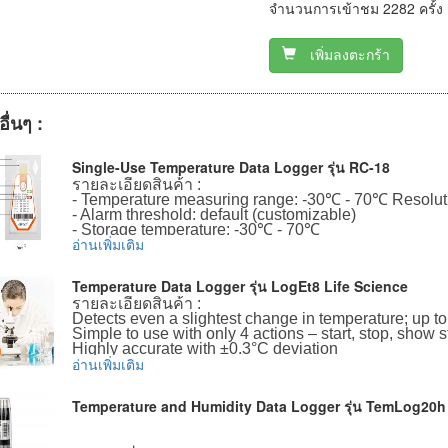
จำนวนการเข้าชม 2282 ครั้ง
เพิ่มลงตะกร้า
อื่นๆ :
Single-Use Temperature Data Logger รุ่น RC-18
รายละเอียดสินค้า :
- Temperature measuring range: -30℃ - 70℃ Resolut
- Alarm threshold: default (customizable)
- Storage temperature: -30℃ - 70℃
อ่านเพิ่มเติม
- Data interface: USB2.0
- Temperature accuracy: 0.5℃/0.9℉(-20℃ - 40℃) 1
- Report type: PDF format
Temperature Data Logger รุ่น LogEt8 Life Science
- Sensor type: internal NTC
รายละเอียดสินค้า :
- Battery: built-in CR2450 wide temperature lithium ba
Detects even a slightest change in temperature; up t
- Memory capacity: 16000 points (MAX)
Simple to use with only 4 actions – start, stop, show 
- Battery life: 2 years
Highly accurate with ±0.3°C deviation
- Log cycle: 6, 15, 30, 60, 90, 120, 180days (customiz
อ่านเพิ่มเติม
Large temperature measuring range of -30°C to +70°
- Protection grade: IP67
A durable single use 3.6V lithium battery
- Size: 80mm (L) x 48mm (W) x 5.8mm (H)
- Alarm type: single or cumulative
Temperature and Humidity Data Logger รุ่น TemLog20h
ข้อมูลเพิ่มเติม :
- Weight: approx. 15g
ราคาสินค้ารวม VAT แล้ว
จัดส่งฟรี โดย Kerry Express หรือ EMS