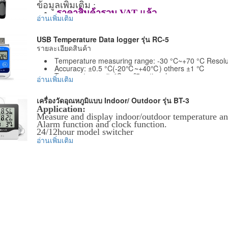
ข้อมูลเพิ่มเติม :
ข้อมูลเพิ่มเติม :
ราคาสินค้ารวม VAT แล้ว
ราคาสินค้ารวม VAT แล้ว
จัดส่งฟรี โดย Kerry Express หรือ EMS
อ่านเพิ่มเติม
จัดส่งฟรี โดย Kerry Express หรือ EMS
USB Temperature Data logger รุ่น RC-5
รายละเอียดสินค้า
Temperature measuring range: -30 °C~+70 °C Resolut
Accuracy: ±0.5 °C(-20℃~+40℃) others ±1 ℃
Temperature unit: ℃ or ℉ optional
อ่านเพิ่มเติม
Record capacity: 32000 points (MAX)
Record interval: 10s~24hour adjustable
Sensor: Internal NTC thermal resistor
เครื่องวัดอุณหภูมิแบบ Indoor/ Outdoor รุ่น BT-3
Communication interface: USB interface
Application:
Waterproof grade is IP67
Measure and display indoor/outdoor temperature an
Power supply: CR2032 battery or power supply via USB 
Alarm function and clock function.
battery is out of use.
24/12hour model switcher
Battery life: in normal temperature, if the record inte
อ่านเพิ่มเติม
year.
Features:
Item Size: approx. 80 (L) x 34 (W) x 14 (H) mm
1) Measure and display the indoor/outdoor tempera
Item Weight: approx. 30 g
2) Automatically memorise the max./min. values of
See info about the MSDS for the battery here
humidity
3) Switch between °C and °F
ข้อมูลเพิ่มเติม :
4) Clock function and alarming function
ราคาสินค้ารวม VAT แล้ว
5) 12/24 hour mode switch
จัดส่งฟรี โดย Kerry Express หรือ EMS
6) Recovery function on the max./min. values
Specifications:
1) temperature measuring range: -50~ +70°C (-58 