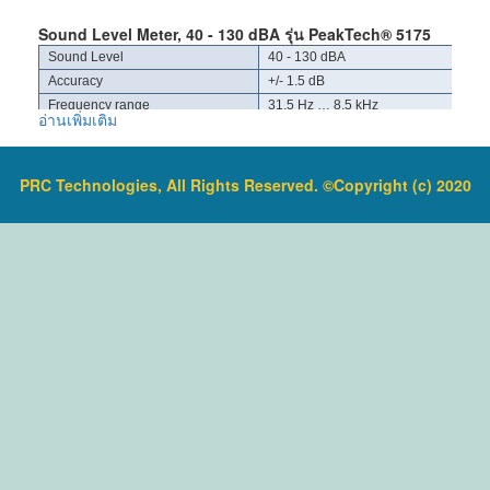
Measurement frequency range: 31.5Hz to 8kHz
Self
Sound Level Meter, 40 - 130 dBA รุ่น PeakTech® 5175
Time weighting characteristics: FAST; SLOW
Calibration Time: 3sec
Sound Level
40 - 130 dBA
Calibration: 94dB
Sampling
Accuracy
+/- 1.5 dB
Rate: 20 times/seconds
Data recording; 10
Frequency range
31,5 Hz … 8.5 kHz
AC Signal
อ่านเพิ่มเติม
Display: LCD with 4 digits, 0.1dB resolution,
Output: 0.707Vrms/ full bar graph, output
Operating voltage
9 V-Battery
sampling rate 1s
impedance is about
Dimensions (WxHxD)
55 x 135 x 35 mm
Bar graph: Scale range 50dB, 1dBresolution
DC Signal
Weight
120 g
PRC Technologies, All Rights Reserved. ©Copyright (c) 2020
Output: 10mV/dB,output impedance is about
Warming indicators: OVER (overload),
100ohm
UNDER(underload)
ข้อมูลเพิ่มเติม :
ราคาสินค้ารวม VAT แล้ว
Dynamic
DC output: 0-2.5V, 25mV/dB
จัดส่งฟรีโดย EMS
Characteristic: FAST (high speed)/SLOW (low
Ambient conditions: 0 ~ 40º C; 10-80%RH
รับประกันสินค้า 1-2 ปี
speed)
Storage condition: -10 ~60º C, 10 ~70%RH
Power
Supply: 4x AA 1.5V battery or DC 6V 100mA (not
Power supply: 1x 9.0V, 6F22 batteries
include)
Size: 220*73*35 mm
Microphone: 1/2" Electrinic Condenser microphone
Weight: 290g (batteries included)
Item
Packing: Gift box + PP Box
dimensions: 256 x 70 x 35mm
Item
ข้อมูลเพิ่มเติม :
weight: 238g
ราคาสินค้ารวม VAT แล้ว
ข้อมูลเพิ่มเติม :
จัดส่งฟรี โดย Kerry Express หรือ EMS