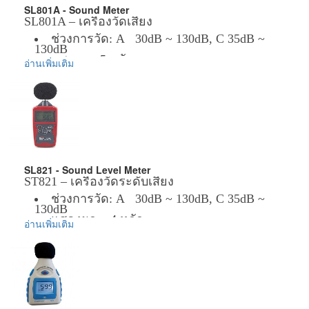
Accuracy: ± 2dB
SL801A - Sound Meter
Time response: Analog bar: 125ms; Digital:
SL801A – เครื่องวัดเสียง
750ms
ช่วงการวัด: A 30dB ~ 130dB, C 35dB ~
Auto power off: About 10 minutes idle
130dB
Special function: Auto power off; Data hold;
แสดงผล 5 หลัก
MAX and MIN; Backlit; Sound OVER or
อ่านเพิ่มเติม
ความแม่นยำ 1.5dB
UNDER display; Low battery indicator;
=========================================
Software calibrating.
Operating temperature: -10~40º C, 14~104°
Specifications:
F
Battery life: Continuous work 180 Hours
Accuracy: 1.5dB (under reference conditions)
(without backlit )
Measuring Level: 30-130dB (A)/35-130dB (C)
Dimension: 162 x 52 x 25mm
Accessories included:
Frequency Range: 31.5Hz to 8.5KHz
Free 1.5V( LR03 battery) x 3
Portable package
Linearity Range: 50dB/100dB
SL821 - Sound Level Meter
Users Manual
ST821 – เครื่องวัดระดับเสียง
Digital Display: 5 digits
ช่วงการวัด: A 30dB ~ 130dB, C 35dB ~
Resolution: 0.1dB
ข้อมูลเพิ่มเติม :
130dB
Bar Graph: 50 dB
ราคาสินค้ารวม VAT แล้ว
แสดงผล : 4 หลัก
อ่านเพิ่มเติม
จัดส่งฟรี โดย Kerry Express หรือ EMS
=========================================
scale at 1 dB step for monitoring current sound
รับประกันสินค้า 1-2 ปี
pressure level display
Technical data
Overload Indication: OVER/UNDER
Microphone: 1/2 polarization capacity microphone
Frequency Weighting: A and C
Range: A-weighting: 30dB ~ 130dB
Level
C- weighting: 35dB ~ 130dB
Ranges: 30-80dB, 50-100dB, 60-110dB, 80-130dB