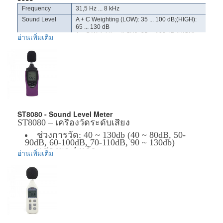
Frequency
31,5 Hz ... 8 kHz
Sound Level
A + C Weighting (LOW): 35 ... 100 dB;(HIGH):
65 ... 130 dB
A + C Weighting (LOW): 35 ... 100 dB;(HIGH):
อ่านเพิ่มเติม
65 ... 130 dB
± 1,5 dB at 94 dB and Sound Level and 1 kHz
sine wave
Operation
9 V Battery
voltage
Dimensions
64 x 251 x 40 mm
(WxHxD)
Weight
250 g
ST8080 - Sound Level Meter
ข้อมูลเพิ่มเติม :
ST8080 – เครื่องวัดระดับเสียง
ราคาสินค้ารวม VAT แล้ว
ช่วงการวัด: 40 ~ 130db (40 ~ 80dB, 50-
จัดส่งฟรีโดย EMS
90dB, 60-100dB, 70-110dB, 90 ~ 130db)
รับประกันสินค้า 1-2 ปี
แสดงผล 4 หลัก
อ่านเพิ่มเติม
ความละเอียด: 0.1 dB
ความแม่นยำ ± 2dB
=========================================
Frequency range: 31.5Hz~4kHz
Measuring range: 40~130db (40~80dB, 50-
90dB, 60-100dB, 70-110dB,90~130db)
Frequency weighting: A Type
Digital display: 4 digital
Resolution: 0.1 dB