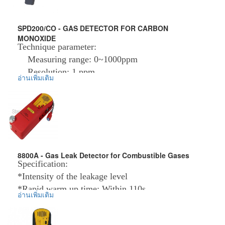
SPD200/CO - GAS DETECTOR FOR CARBON
MONOXIDE
Technique parameter:
Measuring range: 0~1000ppm
Resolution: 1 ppm
อ่านเพิ่มเติม
Accuracy: ±5.0%
Alarming: acousto-optic
Operation temp: -10~50℃ (14~122℉)
Operation humidity: 0~99%RH
Senor: electrochemistry sensor
Sensor life: about 2 years
8800A - Gas Leak Detector for Combustible Gases
Dimensions: 172x51x26mm
Specification:
Battery: 1.5Vx3, AAA size
*Intensity of the leakage level
*Rapid warm up time: Within 110s
อ่านเพิ่มเติม
ข้อมูลเพิ่มเติม :
*Adjustable sensitivity (ultimate sensitivity: 5ppm)
ราคาสินค้ารวม VAT แล้ว
จัดส่งฟรี โดย Kerry Express หรือ EMS
*Battery charge, rechargeable battery included,
รับประกันสินค้า 1-2 ปี
battery overheats and overcharge protected circuit.