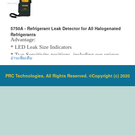
*Operate under 20V AC power source.
*The flexible probe can easily access to any areas.
*Response time: Instantaneous
*Reset button on the probe handle
5750A - Refrigerant Leak Detector for All Halogenated
Refrigerants
*Continuous operation time: 4hours
Advantage:
Packing information:
* LED Leak Size Indicators
Power: 6V Ni-MH rechargeable battery
* Two Sensitivity positions, including our unique
อ่านเพิ่มเติม
Qty per carton: 12PCS
Scan Mode
Standard carton size: 52.5x45.5x34.0cm
* Reset Button for instant re-calibration
G. W of the carton: 16.5kg
* High efficiency pump
PRC Technologies, All Rights Reserved. ©Copyright (c) 2020
Packing : Gift Box
* 5 AEJ1607 Level standard
* Detects ALL Halogenated Refrigerants
ข้อมูลเพิ่มเติม :
* Constant Power Indication
ราคาสินค้ารวม VAT แล้ว
* 28" (70cm) flexible stainless probe.
จัดส่งฟรี โดย Kerry Express หรือ EMS
รับประกันสินค้า 1-2 ปี
Brief Specifications:
Ultimate Sensitivity: Less than 0.5 ounces per year
(0.5 oz/yr)