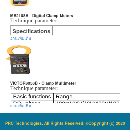
Active Power
0.1kW
~
60
4
V/
4
0V/
4
00V
AC Voltage
60
0V
Apparent power
0.1kVA
~
60
MS2108A - Digital Clamp Meters
Technique parameter:
AC Current
4
A
/40A/400A/600A
Reactive power
0.1kVAr
~
600
Specifications
Ra
Power Factor
0.3
~
1
อ่านเพิ่มเติม
4
00Ω/
4k
Ω/
4
0
k
Ω/
4
00
k
Ω/
4
MΩ
Resistance
4
0MΩ
4
00mV/
4
V
DC Voltage
Active Energy
0.001kWh
~
10
6
Capacitance
5
0nF/
5
00nF/
5
μF/
5
0μF
/1
00μF
Frequency
20Hz
~
100
AC Voltage
4
V
/4
0V/
Auto Power Off
Frequency
50Hz/500Hz/5kHz/50kHz/100
A
C Curren
40A
VICTOR6056B - Clamp Multimeter
Auto Ranging
Duty cycle
1%~99%
D
C Current
40A
Technique parameter:
Max/min
Temperature(°C)
-20°C~
75
0°C
Basic functions
Range.
4
00
Ω
/
4k
Ω
/
4
0
DC voltage
400mV/4V/40V/400V/1000V
Resistance
อ่านเพิ่มเติม
Data Hold
4
Feature
AC voltage
4V/40V/400V/750V
AC Current
40A/400A/1000A
Display Back Light
Capacitance
4
00nF/
4
μ
F/
4
0
μ
Display
PRC Technologies, All Rights Reserved. ©Copyright (c) 2020
DC Current
40A/400A/1000A
Jaw opening