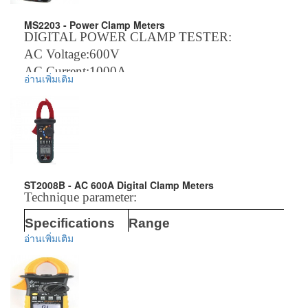
CAP: 6.6u//66u//660u//6.6m/66mF
MS2203 - Power Clamp Meters
±4.0%
DIGITAL POWER CLAMP TESTER:
AC Voltage:600V
FREQ: 0~10kHz (test leads)
AC Current:1000A
อ่านเพิ่มเติม
0~1kHz (clamp head), ±1.5%
Active Power:600kW
Duty cycle: 10%~95%, ±3.0%
Audible continuity & diode test
ข้อมูลเพิ่มเติม :
ราคาสินค้ารวม VAT แล้ว
Clamp size: 26mm (max.)
จัดส่งฟรี โดย Kerry Express หรือ EMS
Battery: 1.5Vx3, AAA size
รับประกันสินค้า 1-2 ปี
Dimensions: 208x78x35mm, 245g
ST2008B - AC 600A Digital Clamp Meters
Accessories: carrying bag
Technique parameter:
Technique parameter:
ข้อมูลเพิ่มเติม :
Specifications
Range
Specifications
RANGE
ราคาสินค้ารวม VAT แล้ว
อ่านเพิ่มเติม
จัดส่งฟรี โดย Kerry Express หรือ EMS
รับประกันสินค้า 1-2 ปี
AC Voltage
0.1
~
600
4
00mV/
4
V/
4
0V/
4
00V
DC Voltage
6
00V
AC Current
0.1A
~
100