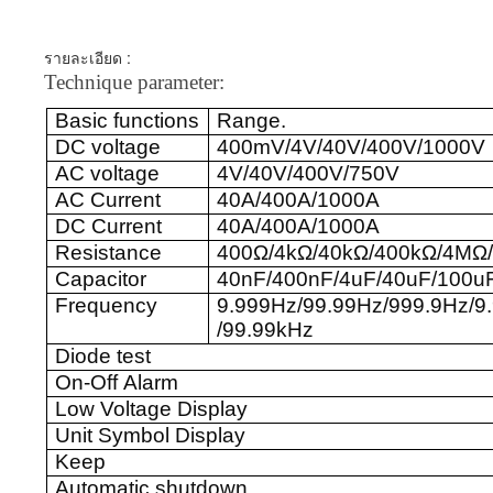
รายละเอียด :
Technique parameter:
Basic functions
Range.
DC voltage
400mV/4V/40V/400V/1000V
AC voltage
4V/40V/400V/750V
AC Current
40A/400A/1000A
DC Current
40A/400A/1000A
Resistance
400Ω/4kΩ/40kΩ/400kΩ/4M
Capacitor
40nF/400nF/4uF/40uF/100u
Frequency
9.999Hz/99.99Hz/999.9Hz/9
/99.99kHz
Diode test
On-Off Alarm
Low Voltage Display
Unit Symbol Display
Keep
Automatic shutdown