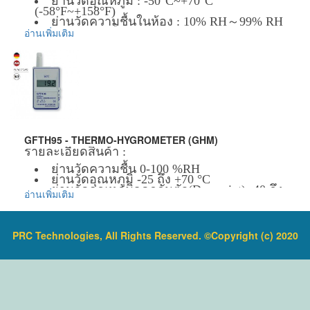
ย่านวัดอุณหภูมิ : -50°C~+70°C
แสดงสถานะแบตต่ำ
(-58°F~+158°F)
แหล่งจ่ายไฟ :4x1.5V AAA Batteries
ย่านวัดความชื้นในห้อง : 10% RH～99% RH
ขนาดตัวเครื่อง :184mm×60mm×29mm
ขนาดตัวเครื่อง : 121×141×20mm
อ่านเพิ่มเติม
น้ำหนักตัวเครื่อง :190g(0.41lb)
แบตเตอรี่ : 1.5V (AA size) x1
ข้อมูลเพิ่มเติม :
ข้อมูลเพิ่มเติม :
ราคาสินค้ารวม VAT แล้ว
ราคาสินค้ารวม VAT แล้ว
จัดส่งฟรี โดย Kerry Express หรือ EMS
จัดส่งฟรี โดย Kerry Express หรือ EMS
รับประกันสินค้า 1-2 ปี
รับประกันสินค้า 1-2 ปี
GFTH95 - THERMO-HYGROMETER (GHM)
รายละเอียดสินค้า :
ย่านวัดความชื้น 0-100 %RH
ย่านวัดอุณหภูมิ -25 ถึง +70 °C
ย่านวัดอุณหภูมิจุดกลั่นตัว(Dewpoint) -40 ถึง
อ่านเพิ่มเติม
+70 °Ctd
ข้อมูลเพิ่มเติม :
ราคาสินค้ารวม VAT แล้ว
PRC Technologies, All Rights Reserved. ©Copyright (c) 2020
จัดส่งฟรี โดย Kerry Express หรือ EMS
รับประกันสินค้า 1 ปี