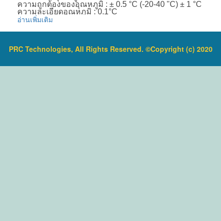
Specifications:
ความถูกต้องของอุณหภูมิ : ± 0.5 °C (-20-40 "C) ± 1 °C
1) temperature measuring range: -50~ +70°C (-58 ~
ความละเอียดอุณหภูมิ : 0.1°C
+158°F)
อ่านเพิ่มเติม
ความจุข้อมูล : 14,400 (MAX)
2) humidity measuring range: 20% - 99% (relative
อายุการใช้งาน / แบตเตอรี่ลิเธียม 1 ปี / 3.0 โวลต์
humidity)
ช่วงการบันทึก : 1, 2, 3, 5, 6 (นาที) สามารถเลือกได้
4) Resolution: 0.1 °C /0.1 F 1%RH
สามารถเลือกระยะเวลาบันทึกภาพได้ 6, 15, 30, 45, 60
5)Power supply:1.5V DC 7#battery
PRC Technologies, All Rights Reserved. ©Copyright (c) 2020
(วัน)
6)Operation environment:temperature 0-50 °C
ชนิดของการเตือนภัยติดต่อกันหรือสะสม
Humidity:5%-99%RH
ระดับกันน้ำ : IP67
ข้อมูลเพิ่มเติม :
ข้อมูลเพิ่มเติม :
ราคาสินค้ารวม VAT แล้ว
ราคาสินค้ารวม VAT แล้ว
จัดส่งฟรี โดย Kerry Express หรือ EMS
จัดส่งฟรี โดย Kerry Express หรือ EMS