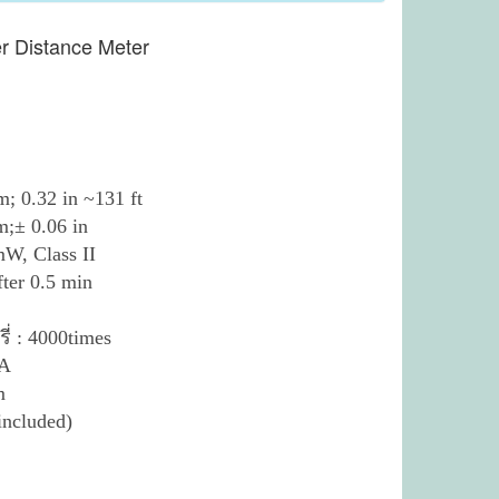
ser Distance Meter
 0.32 in ~131 ft
;± 0.06 in
mW, Class II
fter 0.5 min
่ : 4000times
AA
m
 included)