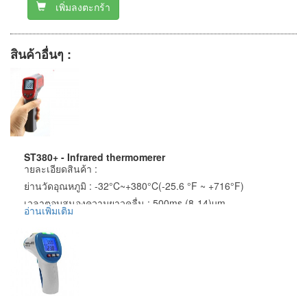
เพิ่มลงตะกร้า
สินค้าอื่นๆ :
ST380+ - Infrared thermomerer
ายละเอียดสินค้า :
ย่านวัดอุณหภูมิ : -32°C~+380°C(-25.6 °F ~ +716°F)
เวลาตอบสนองความยาวคลื่น : 500ms (8-14)um
อ่านเพิ่มเติม
ความแม่นยำ : ±2% or 2°C
Repeatability : ±1% or ±1°C
ความละเอียด : 0.1 °C or 0.1°F
อัตราส่วนระยะห่าง : 12:1
Emissivity : 0.95
อุณหภูมิในการทำงาน : 0 ~ 40 °C (32 ~ 104 °F)