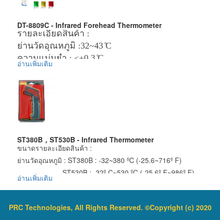
ราคาสินค้ารวม VAT แล้ว
จัดส่งฟรี โดย Kerry Express หรือ EMS
Battery : 1 x 9.0V 6F22 battery
รับประกันสินค้า 1 ปี
Weight : 180g( include battery)
DT-8809C - Infrared Forehead Thermometer
รายละเอียดสินค้า :
Dimension : 152 x 98 x 38mm
ย่านวัดอุณหภูมิ :32~43 ̊C
Package include
ความแม่นยำ : ≤±0.3 ̊C
1 x Non-Contact Infrared Thermometer Temperature Gun
อ่านเพิ่มเติม
Three-color Backlight
1 x 9V 6F22 Battery
สี : ฟ้า / ม่วง / เขียว
ข้อมูลเพิ่มเติม :
ราคาสินค้ารวม VAT แล้ว
ข้อมูลเพิ่มเติม :
จัดส่งฟรี โดย Kerry Express หรือ EMS
ราคาสินค้ารวม VAT แล้ว
รับประกันสินค้า 1 ปี
จัดส่งฟรี โดย EMS
รับประกันสินค้า 1 ปี
ST380B，ST530B - Infrared Thermometer
ขนาดรายละเอียดสินค้า :
ย่านวัดอุณหภูมิ : ST380B : -32~380 ºC (-25.6~716º F)
ST530B : -32º C~530 ºC (-25.6º F~986º F)
อ่านเพิ่มเติม
ความแม่นยำ : +/-(2.0% o+2) ºC
ระยะห่าง : 12 : 1
PRC Technologies, All Rights Reserved. ©Copyright (c) 2020
Emissivity 0.95 0.10~1.00 (adjustable)