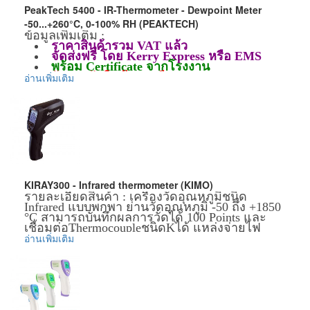
PeakTech 5400 - IR-Thermometer - Dewpoint Meter
ความชื้นในการทำงาน : 0 ~ 70 % (R.H.)
-50...+260°C, 0-100% RH (PEAKTECH)
แบตเตอรี่ : 1 x 9.0V 6F22 battery
ข้อมูลเพิ่มเติม :
ราคาสินค้ารวม VAT แล้ว
น้ำหนัก : 180g( include battery)
จัดส่งฟรี โดย Kerry Express หรือ EMS
พร้อม Certificate จากโรงงาน
ขนาด : 152 x 98 x 38mm
รับประกันสินค้า 2-3 ปี
อ่านเพิ่มเติม
Package include
1 x Non-Contact Infrared Thermometer Temperature Gun
1 x 9V 6F22 Battery
===========
Specifications
Temperature Range : -32°C~+380°C(-25.6 °F ~ +716°F)
KIRAY300 - Infrared thermometer (KIMO)
Response Time Wavelength: 500ms (8-14)um
รายละเอียดสินค้า : เครื่องวัดอุณหภูมิชนิด
Accuracy : ±2% or 2°C
Infrared แบบพกพา ย่านวัดอุณหภูมิ -50 ถึง +1850
°C สามารถบันทึกผลการวัดได้ 100 Points และ
Repeatability : ±1% or ±1°C
เชื่อมต่อThermocoupleชนิดKได้ แหล่งจ่ายไฟ
แบตเตอรี่ 9V จำนวน 1 ก้อน พร้อมด้วย
อ่านเพิ่มเติม
Resolution : 0.1 °C or 0.1°F
ThermocoupleชนิดKแบบเส้นย่านวัดอุณหภูมิ -40
Distance Spot Ratio : 12:1
ถึง +400 °C, ขาตั้ง(telescopic tripod)และกระเป๋า 1
ใบ
Emissivity : 0.95
Operating Temperature : 0 ~ 40 °C (32 ~ 104 °F)
ข้อมูลเพิ่มเติม :
Operating Humidity : 0 ~ 70 % (R.H.)