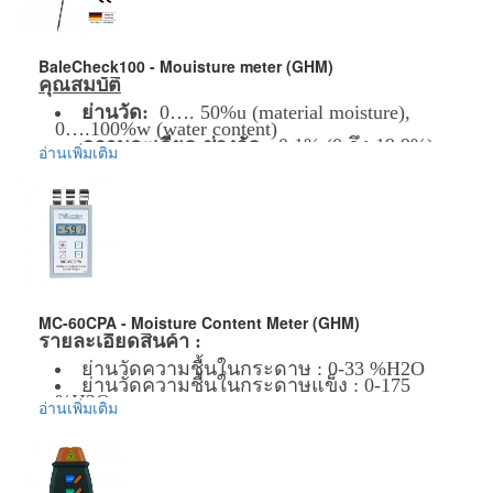
Weight (include battery): 35g
ข้อมูลเพิ่มเติม :
ราคาสินค้ารวม VAT แล้ว
BaleCheck100 - Mouisture meter (GHM)
จัดส่งฟรี โดย Kerry Express หรือ EMS
คุณสมบัติ
รับประกันสินค้า 1 ปี
ย่านวัด:
0…. 50%u (material moisture),
0….100%w (water content)
ความละเอียด ช่วงวัด:
0.1% (0 ถึง 19.9%)
อ่านเพิ่มเติม
และ 1% (จาก 20%up)
จอแสดงผล:
จอแสดงผลการวัดในตัว
ขนาดเครื่องวัด:
110x67x30mm (H x W x D)
น้ำหนัก:
155 g
อุณหภูมิการใช้งาน:
-25 …50 degC
ทนความชื้น:
0 …95% RH
แหล่งจ่ายไฟ:
Battery 9V
ข้อมูลเพิ่มเติม :
ราคาสินค้ารวม VAT แล้ว
MC-60CPA - Moisture Content Meter (GHM)
จัดส่งฟรี โดย Kerry Express หรือ EMS
รายละเอียดสินค้า :
รับประกันสินค้า 1 ปี
ย่านวัดความชื้นในกระดาษ : 0-33 %H2O
ย่านวัดความชื้นในกระดาษแข็ง : 0-175
%H2O
อ่านเพิ่มเติม
วัดในวัตถุได้ลึก : 50 mm
แหล่งจ่ายไฟแบตเตอรี่ 9V
พร้อมด้วยกระเป๋าเก็บหนังเทียม
ข้อมูลเพิ่มเติม :