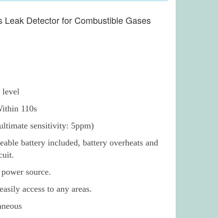
Gas Leak Detector for Combustible Gases
e level
ithin 110s
(ultimate sensitivity: 5ppm)
eable battery included, battery overheats and
cuit.
 power source.
easily access to any areas.
taneous