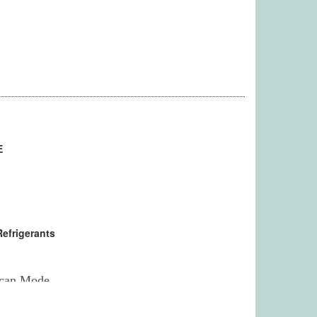
E
Refrigerants
 Scan Mode