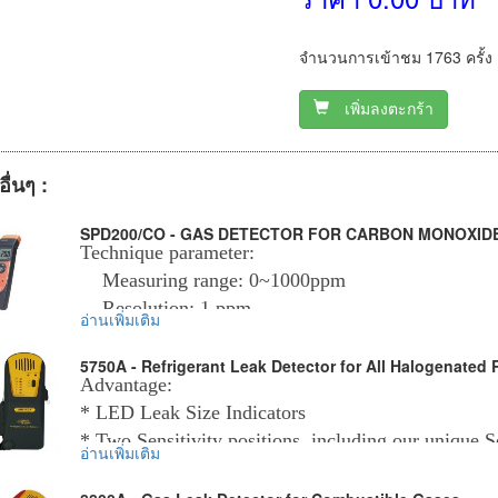
จำนวนการเข้าชม 1763 ครั้ง
เพิ่มลงตะกร้า
อื่นๆ :
SPD200/CO - GAS DETECTOR FOR CARBON MONOXID
Technique parameter:
Measuring range: 0~1000ppm
Resolution: 1 ppm
อ่านเพิ่มเติม
Accuracy: ±5.0%
Alarming: acousto-optic
5750A - Refrigerant Leak Detector for All Halogenated 
Advantage:
Operation temp: -10~50℃ (14~122℉)
* LED Leak Size Indicators
Operation humidity: 0~99%RH
* Two Sensitivity positions, including our unique
Senor: electrochemistry sensor
อ่านเพิ่มเติม
* Reset Button for instant re-calibration
Sensor life: about 2 years
* High efficiency pump