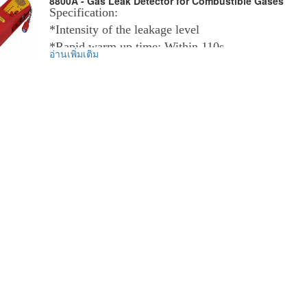
8800A - Gas Leak Detector for Combustible Gases
Dimensions: 172x51x26mm
Specification:
* 5 AEJ1607 Level standard
Battery: 1.5Vx3, AAA size
*Intensity of the leakage level
* Detects ALL Halogenated Refrigerants
*Rapid warm up time: Within 110s
* Constant Power Indication
ข้อมูลเพิ่มเติม :
อ่านเพิ่มเติม
*Adjustable sensitivity (ultimate sensitivity: 5ppm
ราคาสินค้ารวม VAT แล้ว
* 28" (70cm) flexible stainless probe.
จัดส่งฟรี โดย Kerry Express หรือ EMS
*Battery charge, rechargeable battery included, bat
รับประกันสินค้า 1-2 ปี
circuit.
Brief Specifications:
*Operate under 20V AC power source.
Ultimate Sensitivity: Less than 0.5 ounces per year
*The flexible probe can easily access to any areas.
Power Supply: 6V Ni-MH rechargeable battery
*Response time: Instantaneous
Operating Temperature: 32~125º F(0~52º C).
*Reset button on the probe handle
*Continuous operation time: 4hours
Includes: Leak Detector, Batteries, Charger & Stor
Packing information:
Power: 6V Ni-MH rechargeable battery
ข้อมูลเพิ่มเติม :
Qty per carton: 12PCS
ราคาสินค้ารวม VAT แล้ว
จัดส่งฟรี โดย Kerry Express หรือ EMS
Standard carton size: 52.5x45.5x34.0cm
รับประกันสินค้า 1 ปี
G. W of the carton: 16.5kg
Packing : Gift Box