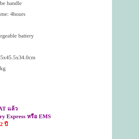
obe handle
time: 4hours
rgeable battery
52.5x45.5x34.0cm
5kg
AT แล้ว
rry Express หรือ EMS
2 ปี