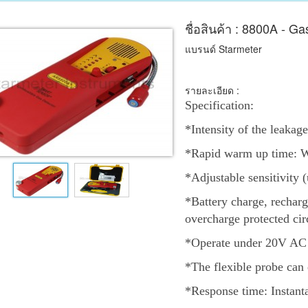
ชื่อสินค้า : 8800A - 
แบรนด์ Starmeter
รายละเอียด :
Specification:
*Intensity of the leakag
*Rapid warm up time: W
*Adjustable sensitivity 
*Battery charge, recharg
overcharge protected cir
*Operate under 20V AC
*The flexible probe can 
*Response time: Instan