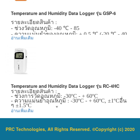
ข้อมูลเพิ่มเติม :
ราคาสินค้ารวม VAT แล้ว
Temperature and Humidity Data Logger รุ่น GSP-6
จัดส่งฟรี โดย Kerry Express หรือ EMS
รายละเอียดสินค้า :
- ช่วงวัดอุณหภูมิ: -40 ℃ - 85
- ความแม่นยำของอุณหภูมิ: ± 0.5 ℃ (-20 ℃ - 40
อ่านเพิ่มเติม
℃; ± 0.1 ℃ (อื่น ๆ )
- ช่วงความชื้น: 10% - 99%
- ความถูกต้องของความชื้น: ± 3% RH (25 ℃,
20% - 90% RH); ± 5% RH
- ความละเอียด: 0.1 ℃, ความชื้น 0.1% RH
- ความสามารถในการบันทึก: 16000 คะแนน
(สูงสุด)
- ช่วงเวลาการบันทึก: ตั้ง 10 วินาที * 24 ชม. อย่าง
Temperature and Humidity Data Logger รุ่น RC-4HC
ต่อเนื่อง
รายละเอียดสินค้า :
- แหล่งจ่ายไฟ: ใช้แบตเตอรี่ลิเธียม 3.6 โวลต์หรือ
- ช่วงการวัดอุณหภูมิ: -30ºC - + 60ºC
ใช้พลังงานจาก USB
- ความแม่นยำอุณหภูมิ : -30ºC - + 60ºC, ±1ºCอื่น
ๆ ±1.5ºC
- ช่วงการวัดความชื้น: 0 ~ 99% RH
อ่านเพิ่มเติม
- ความแม่นยำความชื้น: ± 3% RH (25ºC, 20 -
90% RH) อื่น ๆ ± 5% RH
ข้อมูลเพิ่มเติม :
- ความละเอียด: อุณหภูมิ0.1ºC, ความชื้น 0.1%
RH
PRC Technologies, All Rights Reserved. ©Copyright (c) 2020
ราคาสินค้ารวม VAT แล้ว
- ความสามารถในการบันทึก: RC-4HA 8000 จุด
จัดส่งฟรี โดย Kerry Express หรือ EMS
(MAX) RC-4HC 16000 จุด