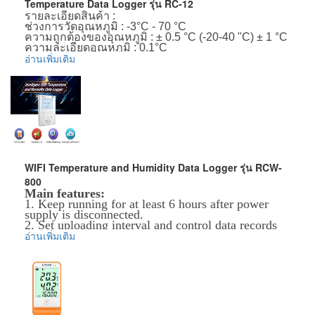
Temperature Data Logger รุ่น RC-12
interval sets as 15 minutes, it could be used above one
รายละเอียดสินค้า :
year.
ช่วงการวัดอุณหภูมิ : -3°C - 70 °C
Item Size: approx. 80 (L) x 34 (W) x 14 (H) mm
ความถูกต้องของอุณหภูมิ : ± 0.5 °C (-20-40 "C) ± 1 °C
Item Weight: approx. 30 g
ความละเอียดอุณหภูมิ : 0.1°C
See info about the MSDS for the battery here
อ่านเพิ่มเติม
ความจุข้อมูล : 14,400 (MAX)
อายุการใช้งาน / แบตเตอรี่ลิเธียม 1 ปี / 3.0 โวลต์
ข้อมูลเพิ่มเติม :
ช่วงการบันทึก : 1, 2, 3, 5, 6 (นาที) สามารถเลือกได้
ราคาสินค้ารวม VAT แล้ว
สามารถเลือกระยะเวลาบันทึกภาพได้ 6, 15, 30, 45, 60
จัดส่งฟรี โดย Kerry Express หรือ EMS
(วัน)
ชนิดของการเตือนภัยติดต่อกันหรือสะสม
ระดับกันน้ำ : IP67
ข้อมูลเพิ่มเติม :
ราคาสินค้ารวม VAT แล้ว
จัดส่งฟรี โดย Kerry Express หรือ EMS
WIFI Temperature and Humidity Data Logger รุ่น RCW-
800
Main features:
1. Keep running for at least 6 hours after power
supply is disconnected.
2. Set uploading interval and control data records
freely.
อ่านเพิ่มเติม
3. Record 20000 points of data, with no data
storage limit in server.
4. Connect WIFI acess point, collect data and
upload real-time data to the cloud platform.
5. Export data flexibly in multiple formats via the
cloud platform.