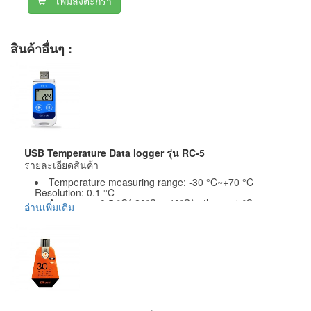
สินค้าอื่นๆ :
USB Temperature Data logger รุ่น RC-5
รายละเอียดสินค้า
Temperature measuring range: -30 °C~+70 °C
Resolution: 0.1 °C
Accuracy: ±0.5 °C(-20℃~+40℃) others ±1 ℃
อ่านเพิ่มเติม
Temperature unit: ℃ or ℉ optional
Record capacity: 32000 points (MAX)
Record interval: 10s~24hour adjustable
Sensor: Internal NTC thermal resistor
Communication interface: USB interface
Waterproof grade is IP67
Power supply: CR2032 battery or power supply via
USB interface, and it could upload data even if the
battery is out of use.
Battery life: in normal temperature, if the record