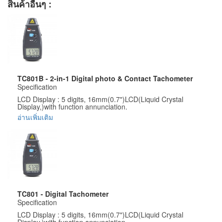
สินค้าอื่นๆ :
TC801B - 2-in-1 Digital photo & Contact Tachometer
Specification
LCD Display : 5 digits, 16mm(0.7")LCD(Liquid Crystal
Display,)with function annunciation.
อ่านเพิ่มเติม
Test Range : Photo/Laser:2.5 to 99,999 RPM (r/min)
Contact:0.5~19,999RPM(rate/min)
Surface Speed:0.05~1999.9m/min
Resolution : 0.1 RPM (2.5 to 999.9 RPM) ; 1 RPM (over
1000RPM)
Accuracy : + / - (0.05% + 1 digit)
Sampling time : 0.5 sec. (over 120 RPM)
TC801 - Digital Tachometer
Test range selection : automatic
Specification
Memory : last value; Max value; Min value
LCD Display : 5 digits, 16mm(0.7")LCD(Liquid Crystal
Display,)with function annunciation.