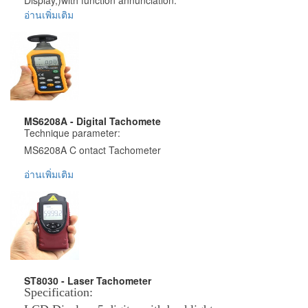
Wide detecting distance : 50 mm to 200 mm (LED)/2 to 10
อ่านเพิ่มเติม
inch
Test Range : 2.5 to 99,999 RPM (r/min)
Time base :Quratz crystal.
Resolution : 0.1 RPM (2.5 to 999.9 RPM) ; 1 RPM (over
1000RPM)
Time-base accuracy: 10 X10-6 (0 ~ 50 Deg)
Accuracy : + / - (0.05% + 1 digit)
Circuit:Exclusive one-chip of microcomputer LSI circuit.
Sampling time : 0.5 sec. (over 120 RPM)
Used 3 x 1.5V AA(UM3) battery
Test range selection : automatic
Power Consumption: Approx. 50mA(operation).
Memory : last value; Max value; Min value
Size : 180 x 72 x 37 mm(7.0 x 2.8 x 1.5inch).
MS6208A - Digital Tachomete
Wide detecting distance : 50 mm to 200 mm (LED)/2 to 10
Technique parameter:
Weight:200g/0.65 1b.(Including battery).
inch
MS6208A C ontact Tachometer
Time base :Quratz crystal.
Features
อ่านเพิ่มเติม
Time-base accuracy: 10 X10-6 (0 ~ 50 Deg)
SPECIFICATIONS :
Wide measuring range and high resolution
Circuit:Exclusive one-chip of microcomputer LSI circuit.
Contact Measurement:50～19999RPM;±(0.03%+2)
Large LCD with big digits
Used 3 x 1.5V AA(UM3) battery
Measuring Distance:N/A
Memorized the last value, max. value and min. value
Power Consumption: Approx. 50mA(operation).
Auto Power Off:30S
Low battery power indication
Size : 180 x 72 x 37 mm(7.0 x 2.8 x 1.5inch).
MAX/MIN/AVG Functions
Weight:200g/0.65 1b.(Including battery).
m/min m/sec ft/min ft/Sec in/min,unit selection
Package included
ST8030 - Laser Tachometer
Data Logging:100 groups
1 x 2-in-1 Digital photo & Contact Tahcometer
Specification:
Features
Data Hold
1 x Manual