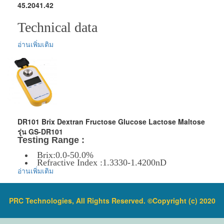
45.2041.42
Technical data
อ่านเพิ่มเติม
Delivery
: Thermo-Hygrometer,
contents
instruction manual
Diameter
: Ø 71 mm
work
Material
: Plastic materials, brass, chrome
DR101 Brix Dextran Fructose Glucose Lactose Maltose
plated
รุ่น GS-DR101
Testing Range :
Assembling
: Wall mounting
Brix:0.0-50.0%
Refractive Index :1.3330-1.4200nD
อ่านเพิ่มเติม
Dimensions
: (L) 71 x (B) 23 x (H) 71 mm
ข้อมูลเพิ่มเติม :
ราคาสินค้ารวม VAT แล้ว
Weight
: 26 g
จัดส่งฟรี โดย Kerry Express หรือ EMS
PRC Technologies, All Rights Reserved. ©Copyright (c) 2020
รับประกันสินค้า 1-2 ปี