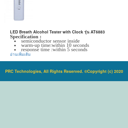
Recovery time( sensor purge) : 60 sec.
Warranty
1 year
Battery life : Over 200 tests
Battery : 3V 2 x AAA alkaline battery;Clock:
1.5V (AG13 Button Cell, included)
ข้อมูลเพิ่มเติม :
Detection range : 0.00% - 0.19% BAC ;0.0 -
ราคาสินค้ารวม VAT แล้ว
1.9 g/l
จัดส่งฟรี โดย Kerry Express หรือ EMS
Operation: 15-35 80% RH
Digital display : Four digits in numeric
LED Breath Alcohol Tester with Clock รุ่น AT6883
readout Tester,
Specification :
Packing : Users manual,Carrying Bag
semiconductor sensor inside
warm-up time:within 10 seconds
ข้อมูลเพิ่มเติม :
response time :within 5 seconds
ราคาสินค้ารวม VAT แล้ว
Operation temperature:5-40
อ่านเพิ่มเติม
จัดส่งฟรี โดย Kerry Express หรือ EMS
3 measuring levels with LED indication
test result:
Green light: < 0.02% BAC
Yellow light: 0.02% ~ 0.05% BAC
PRC Technologies, All Rights Reserved. ©Copyright (c) 2020
Red light: 0.05% BAC
Battery: 2 x AAA alkaline batteries (not
included)
Size: 102 x 44 x 17.5mm
ข้อมูลเพิ่มเติม :
ราคาสินค้ารวม VAT แล้ว
จัดส่งฟรี โดย Kerry Express หรือ EMS