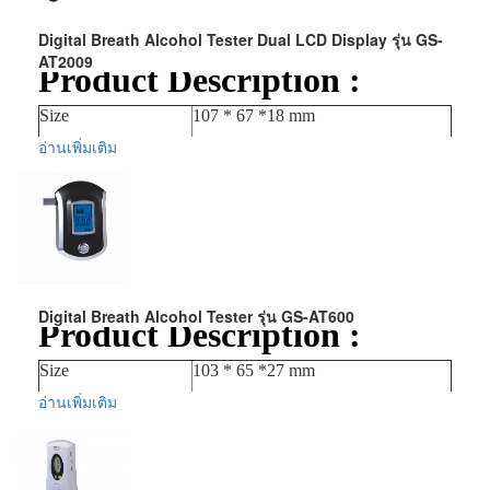
Digital Breath Alcohol Tester Dual LCD Display รุ่น GS-
AT2009
Product Description :
Size
107 * 67 *18 mm
อ่านเพิ่มเติม
Weight
141 grams including battery
Housing
Shock resistance, molded plastic
Sensor
semiconductor senosor
Response time
10 sec.
Warm up time
15 sec.
Recovery time(
Digital Breath Alcohol Tester รุ่น GS-AT600
30 sec.
Product Description :
sensor purge)
Battery life
Over 100 tests
Size
103 * 65 *27 mm
Battery
3 V alkaline
อ่านเพิ่มเติม
Weight
141 grams including battery
Accuracy
±0.015 BAC
Housing
Shock resistance, molded plastic
0.000~0.190% BAC;0.000 ~1.900
Sensor
semiconductor senosor
BAC‰
Detection range