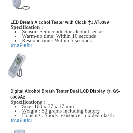
Response time
6 sec.
0.000~0.995mg/L BrAC
Warm up time
100 sec.
Operation
15-35 80% RH
Recovery time(
Four digits in numeric readout
LED Breath Alcohol Tester with Clock รุ่น AT6399
30 sec.
sensor purge)
Digital display
Specification :
Tester, 3.0V alkaline,
Sensor: Semiconductor alcohol sensor
Battery life
Over 300 tests
Warm-up time: Within 10 seconds
3 pcs of mouthpieces,Users
Respond time: Within 5 seconds
Packing
Battery
4.5V alkaline
manual,Carrying Bag
Operating temperature range: 5 ~ 40
อ่านเพิ่มเติม
Detection range: 0.00% - 0.19% BAC
±10% at 0.050%BAC(0.50)
Warranty
1 year
Quick response and resume
Accuracy
Clock function: real time, alarm time,
±10% at 0.200mg/L BrAC
countdown timer.
ข้อมูลเพิ่มเติม :
Power input:
0.00~0.20% BAC;0.00 ~2.00
ราคาสินค้ารวม VAT แล้ว
Tester: 3V (2 x AAA alkaline battery, not
BAC‰
จัดส่งฟรี โดย Kerry Express หรือ EMS
Detection range
included)
Clock: 1.5V (1 x AG13 Cell Button, included)
0.00~1.00mg/L BrAC
size: 73 x 39 x 20 mm
Operation
15-35 80% RH
Digital Alcohol Breath Tester Dual LCD Display รุ่น GS-
ข้อมูลเพิ่มเติม :
6389A2
ราคาสินค้ารวม VAT แล้ว
Four digits in numeric readout
Specifications :
จัดส่งฟรี โดย Kerry Express หรือ EMS
Digital display
Size: 100 x 37 x 17 mm
Tester, 4.5V alkaline,Cigar-Jack DC
Weight : 50 grams including battery
adapter,
Housing : Shock resistance, molded plastic
Sensor : Semiconductor alcohol sensor
อ่านเพิ่มเติม
5 pcs of mouthpieces,Users
Packing
Response time : 5 sec.
manual,Carrying Bag
Warm up time : 10 sec.