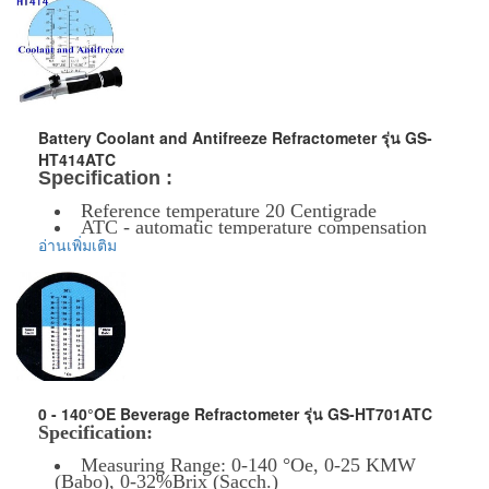
the cowberry fruit juice (latter two indices are
measuring indices in Europe).
Note:All crystal display pannels of the series
products are of red color.
Name:OE Refractometer
Model:DR40
Battery Coolant and Antifreeze Refractometer รุ่น GS-
HT414ATC
Range name
Scale No.
Rang
Specification :
Reference temperature 20 Centigrade
ATC - automatic temperature compensation
Brix%
S01
0.0-45.
(compensation range 0 ~ 30 Centigrade)
อ่านเพิ่มเติม
Focus possibility
Length ~ 175 mm
Quality technical design
%VOL
S02
0.0-22.
ข้อมูลเพิ่มเติม :
ราคาสินค้ารวม VAT แล้ว
Oe
S03
3-150
จัดส่งฟรี โดย Kerry Express หรือ EMS
รับประกันสินค้า 1-2 ปี
KMW
S04
0.0-25.
0 - 140°OE Beverage Refractometer รุ่น GS-HT701ATC
Specification:
Measuring Range: 0-140 °Oe, 0-25 KMW
ข้อมูลเพิ่มเติม :
(Babo), 0-32%Brix (Sacch.)